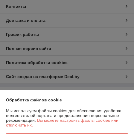
Контакты
Доставка и оплата
График работы
Полная версия сайта
Политика обработки cookies
Сайт создан на платформе Deal.by
Информация для покупателя
Обработка файлов cookie
Индивидуальный предприниматель:
Индивидуальный
предприниматель Шаршавицкий Дмитрий Валерьевич
Мы используем файлы cookies для обеспечения удобства
220033, г.Минск, пр-т Партизанский, 19а-6
пользователей портала и предоставления персональных
рекомендаций.
Вы можете настроить файлы cookies или
Регистрационный номер ЕГР: 192409619
отключить их.
УНП: 192409619