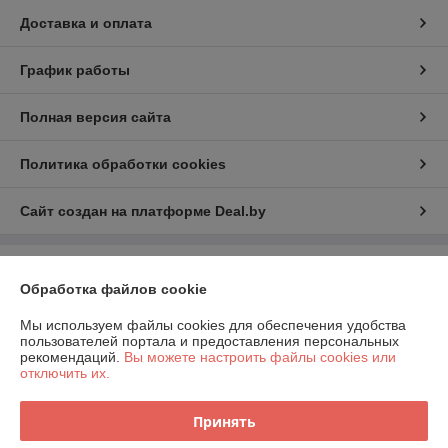
Доставка и оплата
График работы
Полная версия сайта
Политика обработки cookies
Сайт создан на платформе Deal.by
Информация для покупателя
Обработка файлов cookie
Индивидуальный предприниматель:
Индивидуальный
предприниматель Шаршавицкий Дмитрий Валерьевич
Мы используем файлы cookies для обеспечения удобства
220033, г.Минск, пр-т Партизанский, 19а-6
пользователей портала и предоставления персональных
рекомендаций.
Вы можете настроить файлы cookies или
Регистрационный номер ЕГР: 192409619
отключить их.
УНП: 192409619
Принять
Регистрационный орган: Минский горисполком