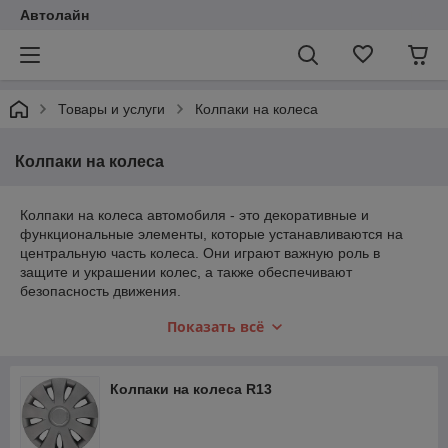
Автолайн
Товары и услуги
Колпаки на колеса
Колпаки на колеса
Колпаки на колеса автомобиля - это декоративные и
функциональные элементы, которые устанавливаются на
центральную часть колеса. Они играют важную роль в
защите и украшении колес, а также обеспечивают
безопасность движения.
колпаки защищают колеса от механических
Показать всё
повреждений, грязи и других загрязнений
колпаки на диски придают колесам привлекательный
внешний вид и являются элементом стиля автомобиля
Колпаки на колеса R13
колпаки могут обеспечить дополнительную
безопасность движения за счет улучшения