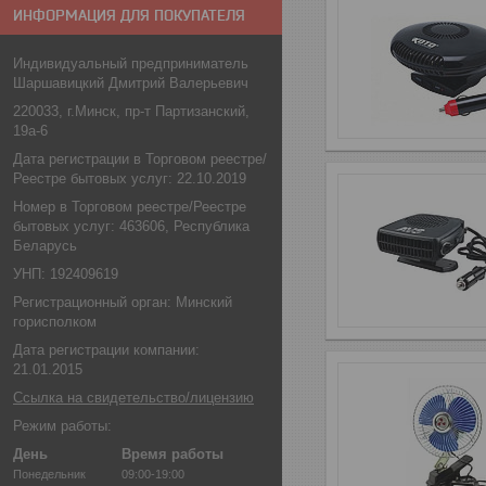
ИНФОРМАЦИЯ ДЛЯ ПОКУПАТЕЛЯ
Индивидуальный предприниматель
Шаршавицкий Дмитрий Валерьевич
220033, г.Минск, пр-т Партизанский,
19а-6
Дата регистрации в Торговом реестре/
Реестре бытовых услуг: 22.10.2019
Номер в Торговом реестре/Реестре
бытовых услуг: 463606, Республика
Беларусь
УНП: 192409619
Регистрационный орган: Минский
горисполком
Дата регистрации компании:
21.01.2015
Ссылка на свидетельство/лицензию
Режим работы:
День
Время работы
Понедельник
09:00-19:00