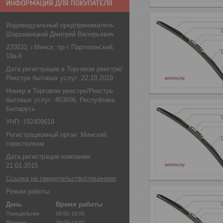
ИНФОРМАЦИЯ ДЛЯ ПОКУПАТЕЛЯ
Индивидуальный предприниматель
Шаршавицкий Дмитрий Валерьевич
220033, г.Минск, пр-т Партизанский,
19а-6
Дата регистрации в Торговом реестре/
Реестре бытовых услуг: 22.10.2019
Номер в Торговом реестре/Реестре
бытовых услуг: 463606, Республика
Беларусь
УНП: 192409619
Регистрационный орган: Минский
горисполком
Дата регистрации компании:
21.01.2015
Ссылка на свидетельство/лицензию
Режим работы:
День
Время работы
Понедельник
09:00-19:00
Вторник
09:00-19:00