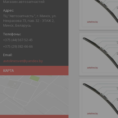
Магазин автозапчастей
ТЦ "Автозапчасть", г. Минск, ул.
Некрасова 73, пав. 32 - ЭТАЖ 2,
Минск, Беларусь
+375 (44) 567-52-45
+375 (29) 382-66-66
avtolinesvet@yandex.by
КАРТА