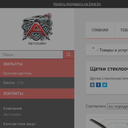
Начать продавать на Deal.by
ГЛАВНАЯ
ТОВ
Автолайн
Товары и услу
ФИЛЬТРЫ
Щетки стеклоо
Производитель
Щетки стеклоочисти
Denso
10
КОНТАКТЫ
Автолайн