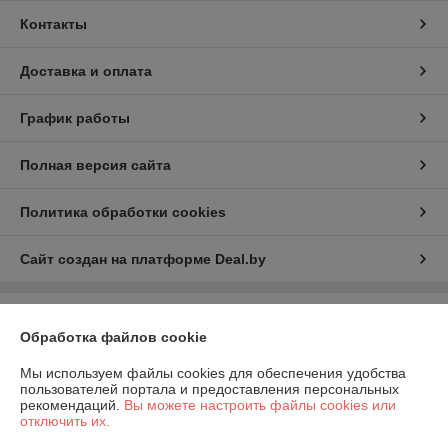
Контакты
Доставка и оплата
График работы
Полная версия сайта
Политика обработки cookies
Сайт создан на платформе Deal.by
Информация для покупателя
Обработка файлов cookie
Индивидуальный предприниматель:
Индивидуальный
предприниматель Шаршавицкий Дмитрий Валерьевич
Мы используем файлы cookies для обеспечения удобства
220033, г.Минск, пр-т Партизанский, 19а-6
пользователей портала и предоставления персональных
рекомендаций.
Вы можете настроить файлы cookies или
Регистрационный номер ЕГР: 192409619
отключить их.
УНП: 192409619