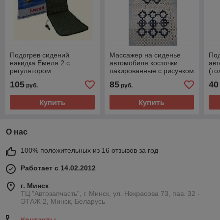
Подогрев сидений
Массажер на сиденье
Под
накидка Емеля 2 с
автомобиля косточки
ав
регулятором
лакированные с рисунком
(то
СВЕТЛЫЙ
105
85
40
руб.
руб.
Купить
Купить
О нас
100% положительных из 16 отзывов за год
Работает с 14.02.2012
г. Минск
ТЦ "Автозапчасть", г. Минск, ул. Некрасова 73, пав. 32 -
ЭТАЖ 2, Минск, Беларусь
Контакты