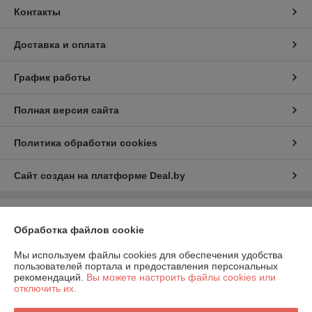
Контакты
Доставка и оплата
График работы
Полная версия сайта
Политика обработки cookies
Сайт создан на платформе Deal.by
Информация для покупателя
Обработка файлов cookie
Индивидуальный предприниматель:
Индивидуальный
предприниматель Шаршавицкий Дмитрий Валерьевич
Мы используем файлы cookies для обеспечения удобства
220033, г.Минск, пр-т Партизанский, 19а-6
пользователей портала и предоставления персональных
рекомендаций.
Вы можете настроить файлы cookies или
Регистрационный номер ЕГР: 192409619
отключить их.
УНП: 192409619