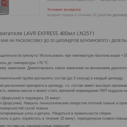
возврат товара в течение 14 дней
по догово
вигателя LAVR EXPRESS 400мл LN2511
АНА НА РАСКОКСОВКУ ДО 20 ЦИЛИНДРОВ БЕНЗИНОВОГО / ДИЗЕЛЬ
щательно встряхнуть! Использовать при температуре баллона выше +15
тель до температуры +70 °C.
ему зажигания. Демонтировать свечи зажигания на бензиновом двигател
инительной трубки распылить состав (до 3 секунд) в каждый цилиндр.
мя распыления препарата в цилиндр, т.к. состав имеет высокую проник
сть замены масла и может стать причиной повреждения ЛКП поддона ка
 (форсунки) и подождать 15 минут.
и (форсунки). Накрыть технологические отверстия плотной тканью и прок
 поверхностей сухой тканью.
онтированные узлы и детали. Убедиться в правильности сборки.
тель и дать поработать в течение 10 минут, периодически плавно повыш
ния состава на лакокрасочные покрытия!