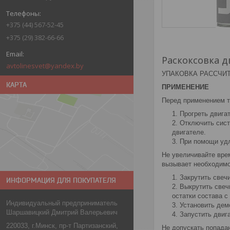
+375 (44) 567-52-45
+375 (29) 382-66-66
Раскоксовка д
avtolinesvet@yandex.by
УПАКОВКА РАССЧИТ
КАРТА
ПРИМЕНЕНИЕ
Перед применением т
Прогреть двига
Отключить сист
двигателе.
При помощи удл
Не увеличивайте вре
вызывает необходимо
Закрутить свечи
ИНФОРМАЦИЯ ДЛЯ ПОКУПАТЕЛЯ
Выкрутить свеч
остатки состава с
Индивидуальный предприниматель
Установить дем
Шаршавицкий Дмитрий Валерьевич
Запустить двига
220033, г.Минск, пр-т Партизанский,
Не допускать попада