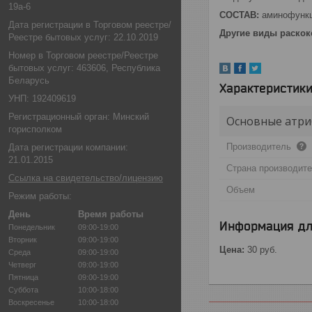
19а-6
СОСТАВ:
аминофункц
Дата регистрации в Торговом реестре/
Другие виды раскок
Реестре бытовых услуг: 22.10.2019
Номер в Торговом реестре/Реестре
бытовых услуг: 463606, Республика
Беларусь
Характеристик
УНП: 192409619
Регистрационный орган: Минский
Основные атри
горисполком
Производитель
Дата регистрации компании:
21.01.2015
Страна производит
Ссылка на свидетельство/лицензию
Объем
Режим работы:
День
Время работы
Информация дл
Понедельник
09:00-19:00
Вторник
09:00-19:00
Цена:
30
руб.
Среда
09:00-19:00
Четверг
09:00-19:00
Пятница
09:00-19:00
Суббота
10:00-18:00
Воскресенье
10:00-18:00