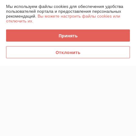
О нас
Мы используем файлы cookies для обеспечения удобства
пользователей портала и предоставления персональных
рекомендаций.
Вы можете настроить файлы cookies или
Контакты
отключить их.
Доставка и оплата
Принять
График работы
Отклонить
Полная версия сайта
Политика обработки cookies
Сайт создан на платформе Deal.by
Информация для покупателя
Индивидуальный предприниматель:
Индивидуальный
предприниматель Шаршавицкий Дмитрий Валерьевич
220033, г.Минск, пр-т Партизанский, 19а-6