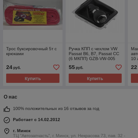
Трос буксировочный 5т с
Ручка КПП с чехлом VW
Ма
крюками
Passat B6, B7, Passat CC
ав
(6 МКПП) GZB-VW-005
10 
шл
24
55
22
руб.
руб.
42
Купить
Купить
О нас
100% положительных из 16 отзывов за год
Работает с 14.02.2012
г. Минск
ТЦ "Автозапчасть", г. Минск, ул. Некрасова 73, пав. 32 -