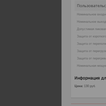
Пользовательс
Номинальное входн
Номинальное выход
Допустимая пикова
Защита от коротког
Защита от перепол
Защита от перегруз
Защита от перегрев
Номинальная мощн
Информация дл
Цена:
130
руб.