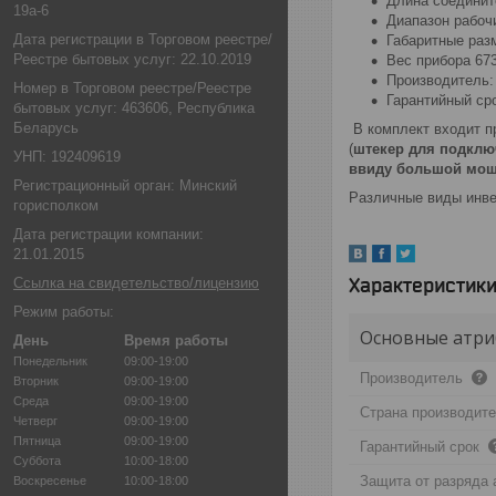
Длина соединит
19а-6
Диапазон рабочи
Дата регистрации в Торговом реестре/
Габаритные раз
Реестре бытовых услуг: 22.10.2019
Вес прибора 673
Производитель: 
Номер в Торговом реестре/Реестре
Гарантийный ср
бытовых услуг: 463606, Республика
Беларусь
В комплект входит п
(
штекер для подклю
УНП: 192409619
ввиду большой мощн
Регистрационный орган: Минский
Различные виды инве
горисполком
Дата регистрации компании:
21.01.2015
Характеристик
Ссылка на свидетельство/лицензию
Режим работы:
Основные атри
День
Время работы
Понедельник
09:00-19:00
Производитель
Вторник
09:00-19:00
Среда
09:00-19:00
Страна производит
Четверг
09:00-19:00
Пятница
09:00-19:00
Гарантийный срок
Суббота
10:00-18:00
Защита от разряда 
Воскресенье
10:00-18:00