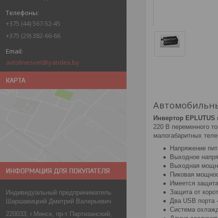
+375 (44) 567-52-45
+375 (29) 382-66-66
avtolinesvet@yandex.by
КАРТА
Автомобильны
Инвертор EPLUTUS
220 В переменного то
малогабаритных телев
Напряжение пит
Выходное напря
Выходная мощно
ИНФОРМАЦИЯ ДЛЯ ПОКУПАТЕЛЯ
Пиковая мощност
Имеется защита
Защита от коро
Индивидуальный предприниматель
Два USB порта -
Шаршавицкий Дмитрий Валерьевич
Система охлажд
220033, г.Минск, пр-т Партизанский,