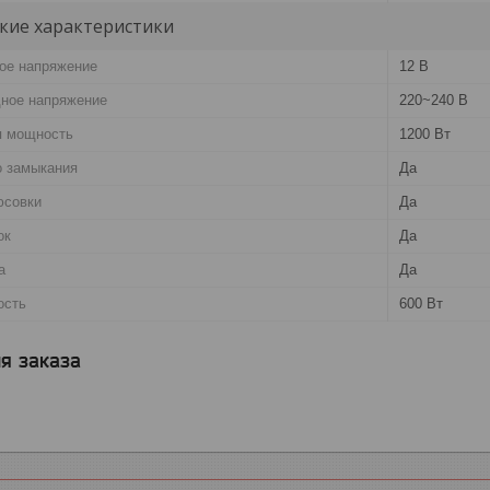
кие характеристики
ое напряжение
12 В
ное напряжение
220~240 В
я мощность
1200 Вт
о замыкания
Да
юсовки
Да
ок
Да
а
Да
ость
600 Вт
я заказа