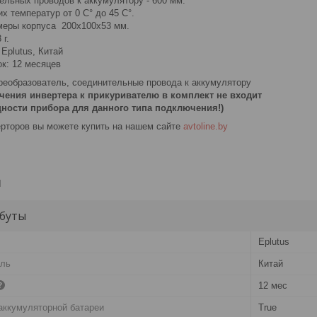
ельных проводов к аккумулятору - 600 мм.
х температур от 0 С° до 45 С°.
меры корпуса 200х100x53 мм.
 г.
Eplutus, Китай
ок: 12 месяцев
реобразователь, соединительные провода к аккумулятору
чения инвертера к прикуривателю в комплект не входит
ости прибора для данного типа подключения!)
рторов вы можете купить на нашем сайте
avtoline.by
и
буты
Eplutus
ель
Китай
12 мес
аккумуляторной батареи
True