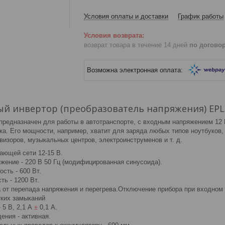
Условия оплаты и доставки
График работы
возврат товара в течение 14 дней
по догово
й инвертор (преобразователь напряжения) EPLU
предназначен для работы в автотранспорте, с входным напряжением 12
ка. Его мощности, например, хватит для заряда любых типов ноутбуков,
изоров, музыкальных центров, электроинструменов и т. д.
ающей сети 12-15 В.
жение - 220 В 50 Гц (модифицированная синусоида).
сть - 600 Вт.
ь - 1200 Вт.
 от перепада напряжения и перегрева.Отключение прибора при входном 
тких замыканий
 5 В, 2,1 А
±
0,1 А.
ения - активная.