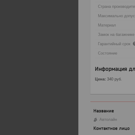
Страна производит
Максимально допус
Материал
Замок на багажнике
Гарантийный срок
Состояние
Информация дл
Цена:
340
руб.
Автолайн