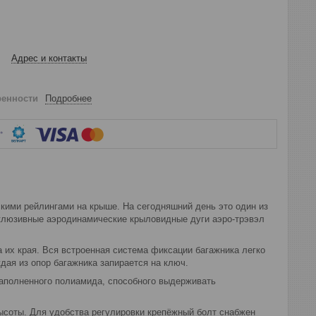
Адрес и контакты
ренности
Подробнее
кими рейлингами на крыше. На сегодняшний день это один из
склюзивные аэродинамические крыловидные дуги аэро-трэвэл
 их края. Вся встроенная система фиксации багажника легко
дая из опор багажника запирается на ключ.
аполненного полиамида, способного выдерживать
ысоты. Для удобства регулировки крепёжный болт снабжен