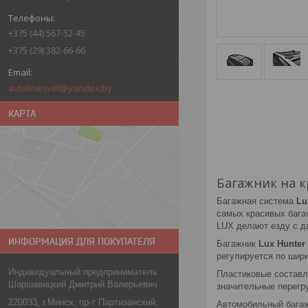
+375 (44) 567-52-45
+375 (29) 382-66-66
avtolinesvet@yandex.by
КАРТА
Багажник на к
Багажная система
Lu
самых красивых бага
LUX делают езду с д
ИНФОРМАЦИЯ ДЛЯ ПОКУПАТЕЛЯ
Багажник
Lux Hunter
регулируется по шири
Индивидуальный предприниматель
Пластиковые состав
Шаршавицкий Дмитрий Валерьевич
значительные перегр
220033, г.Минск, пр-т Партизанский,
Автомобильный бага