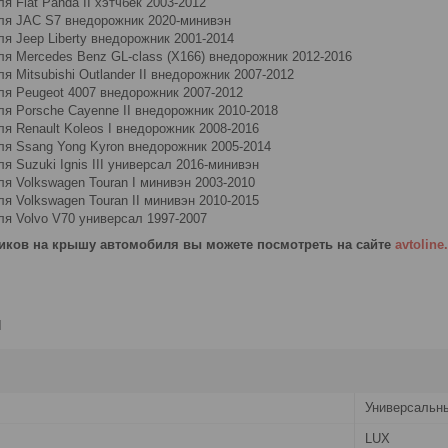
я Fiat Panda II хэтчбек 2003-2012
ля JAC S7 внедорожник 2020-минивэн
я Jeep Liberty внедорожник 2001-2014
я Mercedes Benz GL-class (X166) внедорожник 2012-2016
я Mitsubishi Outlander II внедорожник 2007-2012
ля Peugeot 4007 внедорожник 2007-2012
я Porsche Cayenne II внедорожник 2010-2018
я Renault Koleos I внедорожник 2008-2016
ля Ssang Yong Kyron внедорожник 2005-2014
я Suzuki Ignis III универсал 2016-минивэн
я Volkswagen Touran I минивэн 2003-2010
я Volkswagen Touran II минивэн 2010-2015
ля Volvo V70 универсал 1997-2007
иков на крышу автомобиля вы можете посмотреть на сайте
avtoline
и
Универсальн
LUX