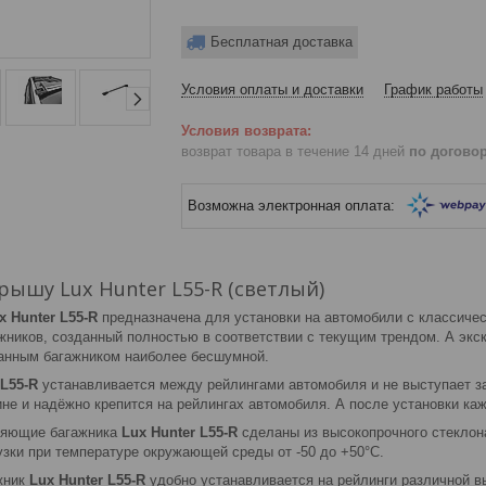
Бесплатная доставка
Условия оплаты и доставки
График работы
возврат товара в течение 14 дней
по догово
рышу Lux Hunter L55-R (светлый)
x Hunter L55-R
предназначена для установки на автомобили с классичес
жников, созданный полностью в соответствии с текущим трендом. А эк
анным багажником наиболее бесшумной.
 L55-R
устанавливается между рейлингами автомобиля и не выступает за
не и надёжно крепится на рейлингах автомобиля. А после установки каж
ляющие багажника
Lux Hunter L55-R
сделаны из высокопрочного стеклон
узки при температуре окружающей среды от -50 до +50°C.
жник
Lux Hunter L55-R
удобно устанавливается на рейлинги различной в