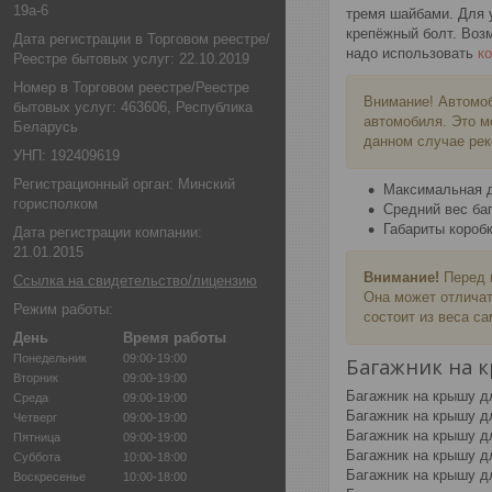
19а-6
тремя шайбами. Для у
крепёжный болт. Возм
Дата регистрации в Торговом реестре/
надо использовать
к
Реестре бытовых услуг: 22.10.2019
Номер в Торговом реестре/Реестре
Внимание! Автомо
бытовых услуг: 463606, Республика
автомобиля. Это м
Беларусь
данном случае рек
УНП: 192409619
Регистрационный орган: Минский
Максимальная до
горисполком
Средний вес баг
Габариты короб
Дата регистрации компании:
21.01.2015
Внимание!
Перед и
Ссылка на свидетельство/лицензию
Она может отличат
Режим работы:
состоит из веса са
День
Время работы
Понедельник
09:00-19:00
Багажник на к
Вторник
09:00-19:00
Багажник на крышу д
Среда
09:00-19:00
Багажник на крышу дл
Четверг
09:00-19:00
Багажник на крышу дл
Пятница
09:00-19:00
Багажник на крышу дл
Суббота
10:00-18:00
Багажник на крышу д
Воскресенье
10:00-18:00