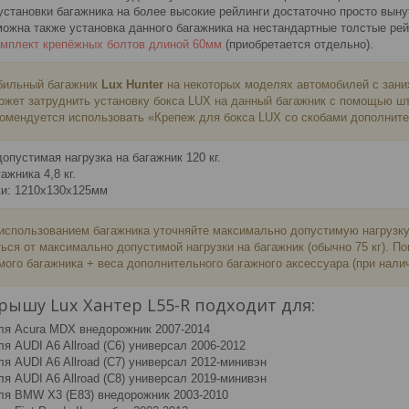
становки багажника на более высокие рейлинги достаточно просто вынут
ожна также установка данного багажника на нестандартные толстые рейл
омплект крепёжных болтов длиной 60мм
(приобретается отдельно).
бильный багажник
Lux Hunter​​​​​​​
на некоторых моделях автомобилей с зани
ожет затруднить установку бокса LUX на данный багажник с помощью шт
омендуется использовать «Крепеж для бокса LUX со скобами дополните
пустимая нагрузка на багажник 120 кг.
ажника 4,8 кг.
ки: 1210х130х125мм
спользованием багажника уточняйте максимально допустимую нагрузку 
ься от максимально допустимой нагрузки на багажник (обычно 75 кг). По
мого багажника + веса дополнительного багажного аксессуара (при налич
рышу Lux Хантер L55-R подходит для:
ля Acura MDX внедорожник 2007-2014
я AUDI A6 Allroad (C6) универсал 2006-2012
я AUDI A6 Allroad (C7) универсал 2012-минивэн
я AUDI A6 Allroad (C8) универсал 2019-минивэн
ля BMW X3 (E83) внедорожник 2003-2010