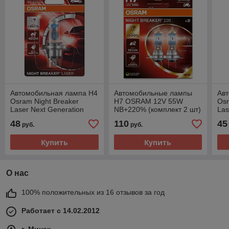
Автомобильная лампа H4
Автомобильные лампы
Ав
Osram Night Breaker
H7 OSRAM 12V 55W
Osr
Laser Next Generation
NB+220% (комплект 2 шт)
Las
+150% (блистер 1 шт)
64210NB220-2HB
+15
48
110
45
руб.
руб.
64193NL-01B
64
Купить
Купить
О нас
100% положительных из 16 отзывов за год
Работает с 14.02.2012