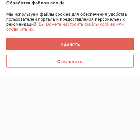
Обработка файлов cookie
О нас
Мы используем файлы cookies для обеспечения удобства
пользователей портала и предоставления персональных
рекомендаций.
Вы можете настроить файлы cookies или
Контакты
отключить их.
Доставка и оплата
Принять
График работы
Отклонить
Полная версия сайта
Политика обработки cookies
Сайт создан на платформе Deal.by
Информация для покупателя
Индивидуальный предприниматель:
Индивидуальный
предприниматель Шаршавицкий Дмитрий Валерьевич
220033, г.Минск, пр-т Партизанский, 19а-6