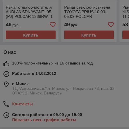
Рычаг стеклоочистителя
Рычаг стеклоочистителя
Рыч
AUDI A6 SDN/AVANTI 05-
TOYOTA PRIUS 10.03-
NI
(PJ) POLCAR 1338RWT1
05.09 POLCAR
11
8162RWT1
27
46
49
53
руб.
руб.
Купить
Купить
О нас
100% положительных из 16 отзывов за год
Работает с 14.02.2012
г. Минск
ТЦ "Автозапчасть", г. Минск, ул. Некрасова 73, пав. 32 -
ЭТАЖ 2, Минск, Беларусь
Контакты
Сегодня работает с 09:00 до 19:00
Показать весь график работы