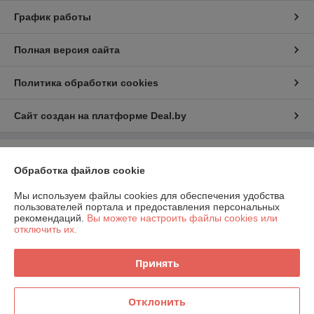
График работы
Полная версия сайта
Политика обработки cookies
Сайт создан на платформе Deal.by
Информация для покупателя
Обработка файлов cookie
Индивидуальный предприниматель:
Индивидуальный
предприниматель Шаршавицкий Дмитрий Валерьевич
Мы используем файлы cookies для обеспечения удобства
220033, г.Минск, пр-т Партизанский, 19а-6
пользователей портала и предоставления персональных
рекомендаций.
Вы можете настроить файлы cookies или
Регистрационный номер ЕГР: 192409619
отключить их.
УНП: 192409619
Принять
Регистрационный орган: Минский горисполком
Дата регистрации компании: 21.01.2015
Отклонить