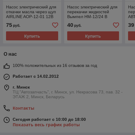
Насос электрический для
Насос электрический для
Нас
откачки масла через щуп
перекачки жидкостей
пер
AIRLINE AOP-12-01 12В
Вымпел НM-12/24 В
АВ
60Вт 3л/мин
42
75
40
39
руб.
руб.
Купить
Купить
О нас
100% положительных из 16 отзывов за год
Работает с 14.02.2012
г. Минск
ТЦ "Автозапчасть", г. Минск, ул. Некрасова 73, пав. 32 -
ЭТАЖ 2, Минск, Беларусь
Контакты
Сегодня работает с 10:00 до 18:00
Показать весь график работы