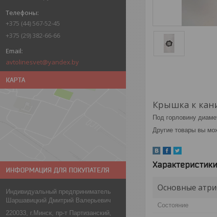
+375 (44) 567-52-45
+375 (29) 382-66-66
avtolinesvet@yandex.by
КАРТА
Крышка к кан
Под горловину диаме
Другие товары вы мо
Характеристик
ИНФОРМАЦИЯ ДЛЯ ПОКУПАТЕЛЯ
Основные атри
Индивидуальный предприниматель
Шаршавицкий Дмитрий Валерьевич
Состояние
220033, г.Минск, пр-т Партизанский,