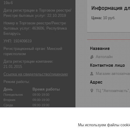
19а-6
Информация дл
Дата регистрации в Торговом реестре/
Реестре бытовых услуг: 22.10.2019
Цена:
10
руб.
Номер в Торговом реестре/Реестре
бытовых услуг: 463606, Республика
Беларусь
УНП: 192409619
Регистрационный орган: Минский
горисполком
Автолайн
Дата регистрации компании:
21.01.2015
Магазин автозапча
Ссылка на свидетельство/лицензию
Режим работы:
День
Время работы
ТЦ "Автозапчасть",
Понедельник
09:00-19:00
Вторник
09:00-19:00
Среда
09:00-19:00
Четверг
09:00-19:00
Пятница
09:00-19:00
Суббота
10:00-18:00
Мы используем файлы cookie
Воскресенье
10:00-18:00