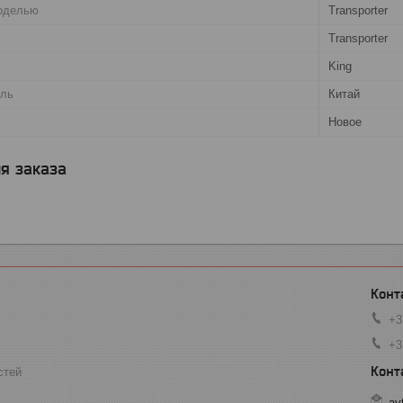
оделью
Transporter
Transporter
King
ель
Китай
Новое
я заказа
+3
+3
стей
av