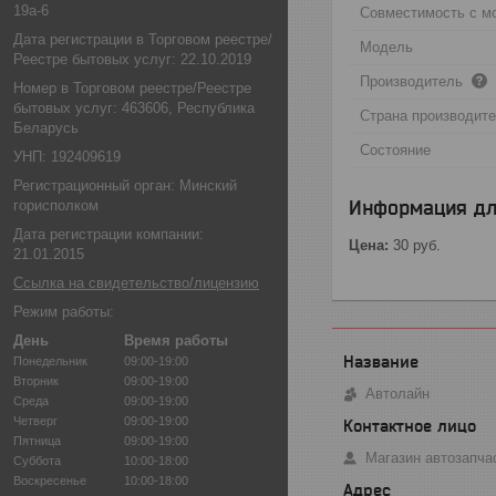
19а-6
Совместимость с м
Дата регистрации в Торговом реестре/
Модель
Реестре бытовых услуг: 22.10.2019
Производитель
Номер в Торговом реестре/Реестре
бытовых услуг: 463606, Республика
Страна производит
Беларусь
Состояние
УНП: 192409619
Регистрационный орган: Минский
Информация дл
горисполком
Дата регистрации компании:
Цена:
30
руб.
21.01.2015
Ссылка на свидетельство/лицензию
Режим работы:
День
Время работы
Понедельник
09:00-19:00
Вторник
09:00-19:00
Автолайн
Среда
09:00-19:00
Четверг
09:00-19:00
Пятница
09:00-19:00
Магазин автозапча
Суббота
10:00-18:00
Воскресенье
10:00-18:00