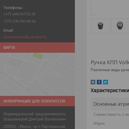
+375 (44) 567-52-45
+375 (29) 382-66-66
avtolinesvet@yandex.by
КАРТА
Ручка КПП Vol
Различные виды руче
Характеристик
ИНФОРМАЦИЯ ДЛЯ ПОКУПАТЕЛЯ
Основные атри
Индивидуальный предприниматель
Совместимость с м
Шаршавицкий Дмитрий Валерьевич
Марка
220033, г.Минск, пр-т Партизанский,