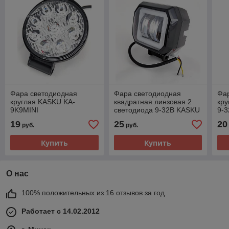
Фара светодиодная
Фара светодиодная
Фа
круглая KASKU KA-
квадратная линзовая 2
кру
9K9MINI
светодиода 9-32В KASKU
9-
KA-2P20
14
19
25
20
руб.
руб.
Купить
Купить
О нас
100% положительных из 16 отзывов за год
Работает с 14.02.2012