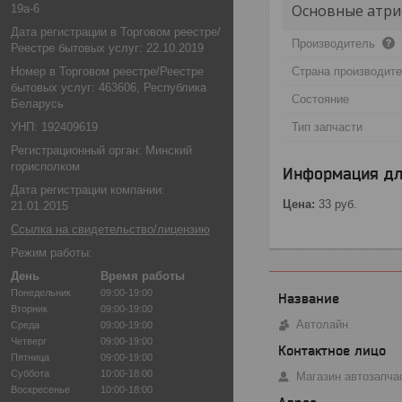
Основные атри
19а-6
Дата регистрации в Торговом реестре/
Производитель
Реестре бытовых услуг: 22.10.2019
Номер в Торговом реестре/Реестре
Страна производит
бытовых услуг: 463606, Республика
Состояние
Беларусь
УНП: 192409619
Тип запчасти
Регистрационный орган: Минский
горисполком
Информация дл
Дата регистрации компании:
Цена:
33
руб.
21.01.2015
Ссылка на свидетельство/лицензию
Режим работы:
День
Время работы
Понедельник
09:00-19:00
Вторник
09:00-19:00
Автолайн
Среда
09:00-19:00
Четверг
09:00-19:00
Пятница
09:00-19:00
Суббота
10:00-18:00
Магазин автозапча
Воскресенье
10:00-18:00