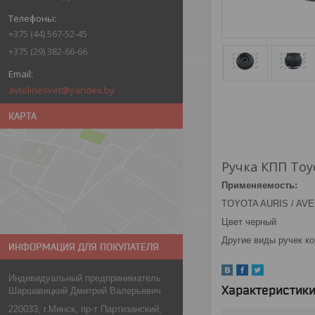
+375 (44) 567-52-45
+375 (29) 382-66-66
avtolinesvet@yandex.by
КАРТА
Ручка КПП Toyot
Применяемость:
TOYOTA AURIS / AVE
Цвет черный
Другие виды ручек к
ИНФОРМАЦИЯ ДЛЯ ПОКУПАТЕЛЯ
Индивидуальный предприниматель
Характеристик
Шаршавицкий Дмитрий Валерьевич
220033, г.Минск, пр-т Партизанский,