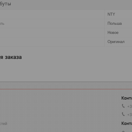
буты
NTY
ель
Польша
Новое
Оригинал
я заказа
+3
+3
стей