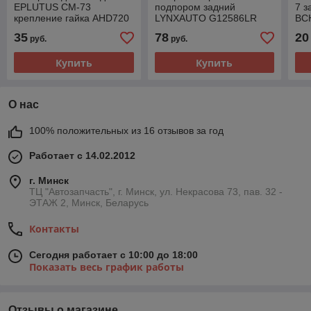
EPLUTUS CM-73
подпором задний
7 з
крепление гайка AHD720
LYNXAUTO G12586LR
BC
CM-73
35
78
20
руб.
руб.
Купить
Купить
О нас
100% положительных из 16 отзывов за год
Работает с 14.02.2012
г. Минск
ТЦ "Автозапчасть", г. Минск, ул. Некрасова 73, пав. 32 -
ЭТАЖ 2, Минск, Беларусь
Контакты
Сегодня работает с 10:00 до 18:00
Показать весь график работы
Отзывы о магазине