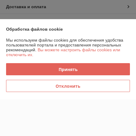
Доставка и оплата
График работы
Обработка файлов cookie
Полная версия сайта
Мы используем файлы cookies для обеспечения удобства
пользователей портала и предоставления персональных
Политика обработки cookies
рекомендаций.
Вы можете настроить файлы cookies или
отключить их.
Сайт создан на платформе Deal.by
Принять
Информация для покупателя
Отклонить
Индивидуальный предприниматель:
Индивидуальный
предприниматель Шаршавицкий Дмитрий Валерьевич
220033, г.Минск, пр-т Партизанский, 19а-6
Регистрационный номер ЕГР: 192409619
УНП: 192409619
Регистрационный орган: Минский горисполком