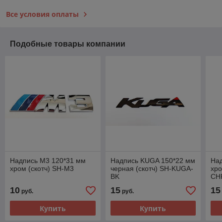
Все условия оплаты
Подобные товары компании
Надпись M3 120*31 мм
Надпись KUGA 150*22 мм
На
хром (скотч) SH-M3
черная (скотч) SH-KUGA-
хро
BK
CH
10
15
15
руб.
руб.
Купить
Купить