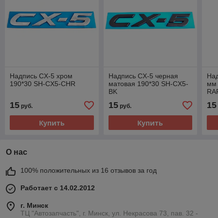
Надпись CX-5 хром
Надпись CX-5 черная
Над
190*30 SH-CX5-CHR
матовая 190*30 SH-CX5-
мм 
BK
RA
15
15
15
руб.
руб.
Купить
Купить
О нас
100% положительных из 16 отзывов за год
Работает с 14.02.2012
г. Минск
ТЦ "Автозапчасть", г. Минск, ул. Некрасова 73, пав. 32 -