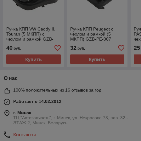
Ручка КПП VW Caddy II,
Ручка КПП Peugeot с
Руч
Touran (5 МКПП) с
чехлом и рамкой (5
PAS
чехлом и рамкой GZB-
МКПП) GZB-PE-007
чех
VW-013
VW
40
32
25
руб.
руб.
Купить
Купить
О нас
100% положительных из 16 отзывов за год
Работает с 14.02.2012
г. Минск
ТЦ "Автозапчасть", г. Минск, ул. Некрасова 73, пав. 32 -
ЭТАЖ 2, Минск, Беларусь
Контакты