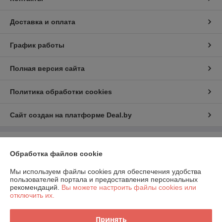
Доставка и оплата
График работы
Полная версия сайта
Политика обработки cookies
Сайт создан на платформе Deal.by
Информация для покупателя
Обработка файлов cookie
Индивидуальный предприниматель:
Индивидуальный
предприниматель Шаршавицкий Дмитрий Валерьевич
Мы используем файлы cookies для обеспечения удобства
220033, г.Минск, пр-т Партизанский, 19а-6
пользователей портала и предоставления персональных
рекомендаций.
Вы можете настроить файлы cookies или
Регистрационный номер ЕГР: 192409619
отключить их.
УНП: 192409619
Принять