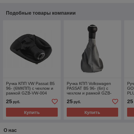
Подобные товары компании
Ручка КПП VW Passat B5
Ручка КПП Volkswagen
Руч
96- (6МКПП) с чехлом и
PASSAT B5 96- (6п) с
GOL
рамкой GZB-VW-004
чехлом и рамкой GZB-
PLU
VW-018
VW
25
25
25
руб.
руб.
Купить
Купить
О нас