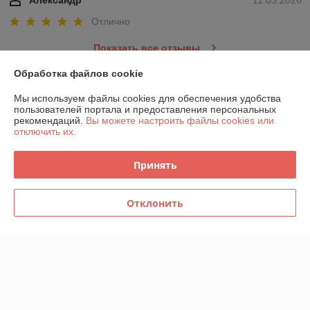
Отлично
Показать все отзывы
Обработка файлов cookie
О нас
Мы используем файлы cookies для обеспечения удобства
пользователей портала и предоставления персональных
рекомендаций.
Вы можете настроить файлы cookies или
Контакты
отключить их.
Доставка и оплата
Принять
График работы
Отклонить
Полная версия сайта
Политика обработки cookies
Сайт создан на платформе Deal.by