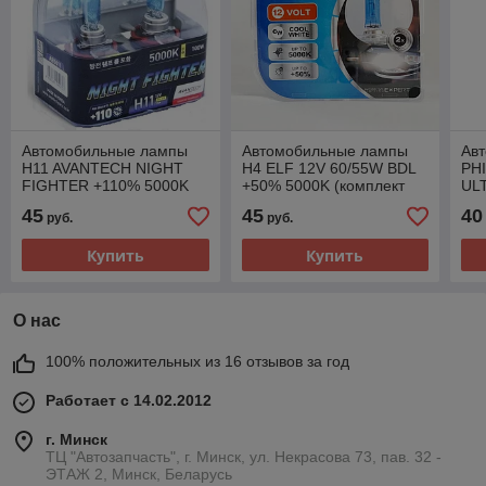
Автомобильные лампы
Автомобильные лампы
Ав
H11 AVANTECH NIGHT
H4 ELF 12V 60/55W BDL
PH
FIGHTER +110% 5000K
+50% 5000K (комплект
ULT
(комплект 2 шт)
2шт) 8411BDL SET
12
45
45
40
руб.
руб.
Купить
Купить
О нас
100% положительных из 16 отзывов за год
Работает с 14.02.2012
г. Минск
ТЦ "Автозапчасть", г. Минск, ул. Некрасова 73, пав. 32 -
ЭТАЖ 2, Минск, Беларусь