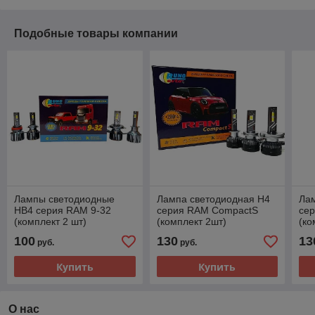
Подобные товары компании
Лампы светодиодные
Лампа светодиодная H4
Ла
HB4 серия RAM 9-32
серия RAM CompactS
се
(комплект 2 шт)
(комплект 2шт)
(ко
RUNOAUTO 01774RA
RUNOAUTO 01573RA
RU
100
130
13
руб.
руб.
Купить
Купить
О нас