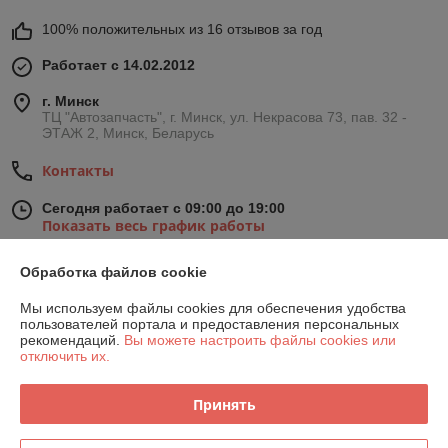
100% положительных из 16 отзывов за год
Работает с 14.02.2012
г. Минск
ТЦ "Автозапчасть", г. Минск, ул. Некрасова 73, пав. 32 -
ЭТАЖ 2, Минск, Беларусь
Контакты
Сегодня работает с 09:00 до 19:00
Показать весь график работы
Обработка файлов cookie
Отзывы о магазине
Мы используем файлы cookies для обеспечения удобства
пользователей портала и предоставления персональных
374 отзывов за всё время
рекомендаций.
Вы можете настроить файлы cookies или
отключить их.
Марина
04.08.2026
Отлично
Принять