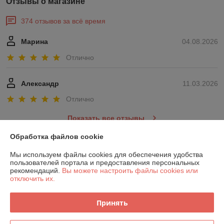
Отзывы о магазине
374 отзывов за всё время
Марина
04.08.2026
Отлично
Александр
11.03.2026
Отлично
Показать все отзывы
Обработка файлов cookie
О нас
Мы используем файлы cookies для обеспечения удобства
пользователей портала и предоставления персональных
рекомендаций.
Вы можете настроить файлы cookies или
Контакты
отключить их.
Доставка и оплата
Принять
График работы