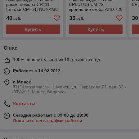
рамке номера CR111
EPLUTUS CM-72
EP
(аналог CM-64) NONAME
крепление скоба AHD 720
A2259
CM-72
40
35
30
руб.
руб.
Купить
Купить
О нас
100% положительных из 16 отзывов за год
Работает с 14.02.2012
г. Минск
ТЦ "Автозапчасть", г. Минск, ул. Некрасова 73, пав. 32 -
ЭТАЖ 2, Минск, Беларусь
Контакты
Сегодня работает с 09:00 до 19:00
Показать весь график работы