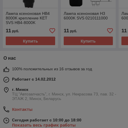
Лампа ксеноновая HB4
Лампа ксеноновая H3
Ла
8000K крепление KET
6000K SVS 0210111000
60
SVS HB4-8000K
11
11
11
руб.
руб.
Купить
Купить
О нас
100% положительных из 16 отзывов за год
Работает с 14.02.2012
г. Минск
ТЦ "Автозапчасть", г. Минск, ул. Некрасова 73, пав. 32 -
ЭТАЖ 2, Минск, Беларусь
Контакты
Сегодня работает с 10:00 до 18:00
Показать весь график работы