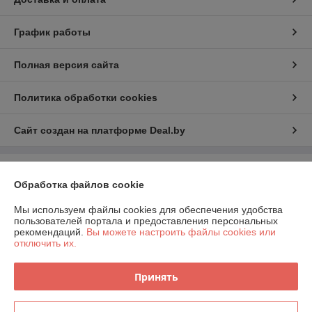
График работы
Полная версия сайта
Политика обработки cookies
Сайт создан на платформе Deal.by
Информация для покупателя
Обработка файлов cookie
Индивидуальный предприниматель:
Индивидуальный
предприниматель Шаршавицкий Дмитрий Валерьевич
Мы используем файлы cookies для обеспечения удобства
220033, г.Минск, пр-т Партизанский, 19а-6
пользователей портала и предоставления персональных
рекомендаций.
Вы можете настроить файлы cookies или
Регистрационный номер ЕГР: 192409619
отключить их.
УНП: 192409619
Принять
Регистрационный орган: Минский горисполком
Дата регистрации компании: 21.01.2015