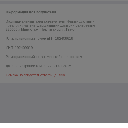
Информация для покупателя
Индивидуальный предприниматель:
Индивидуальный
предприниматель Шаршавицкий Дмитрий Валерьевич
220033, г.Минск, пр-т Партизанский, 19а-6
Регистрационный номер ЕГР: 192409619
УНП: 192409619
Регистрационный орган: Минский горисполком
Дата регистрации компании: 21.01.2015
Ссылка на свидетельство/лицензию