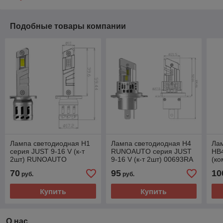
Подобные товары компании
Лампа светодиодная H1
Лампа светодиодная H4
Ла
серия JUST 9-16 V (к-т
RUNOAUTO серия JUST
HB
2шт) RUNOAUTO
9-16 V (к-т 2шт) 00693RA
(ко
00691RA
RU
70
95
10
руб.
руб.
Купить
Купить
О нас