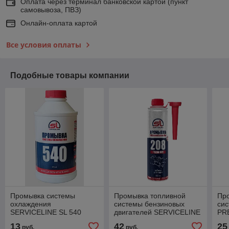
Оплата через терминал банковской картой (пункт
самовывоза, ПВЗ)
Онлайн-оплата картой
Все условия оплаты
Подобные товары компании
Промывка системы
Промывка топливной
Пр
охлаждения
системы бензиновых
си
SERVICELINE SL 540
двигателей SERVICELINE
PR
325мл
SL 208 325мл
мл
13
42
25
руб.
руб.