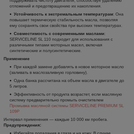
поддерживать чистоту двигателя, способствуя удалению
отложений и предотвращению их накопления.
Устойчивость к экстремальным температурам
: Она
повышает термическую стабильность масла, позволяя
ему сохранять свои свойства при высоких температурах.
Совместимость с современными маслами
:
SERVICELINE SL 110 подходит для использования с
различными типами моторных масел, включая
синтетические и полусинтетические.
Применение
При каждой замене добавлять в новое моторное масло
(заливать в маслозаливную горловину).
Одна банка рассчитана на объем масла в двигателе до
5 литров.
Эффективность от продукта возрастет, если масляную
систему предварительно промыть очистителем
Промывка масляной системы SERVICELINE PREMIUM SL
109P
Интервал применения — каждые 10 000 км пробега.
Предупреждения:
Избегайте попадания в глаза и на кожу. В случае