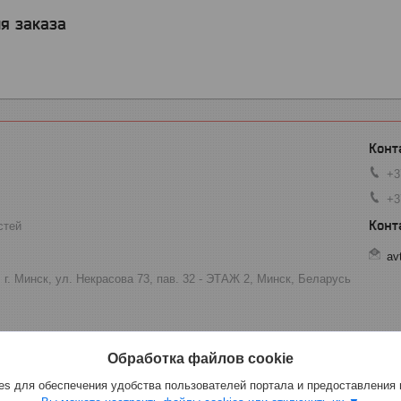
я заказа
+3
+3
стей
av
 г. Минск, ул. Некрасова 73, пав. 32 - ЭТАЖ 2, Минск, Беларусь
Обработка файлов cookie
s для обеспечения удобства пользователей портала и предоставления