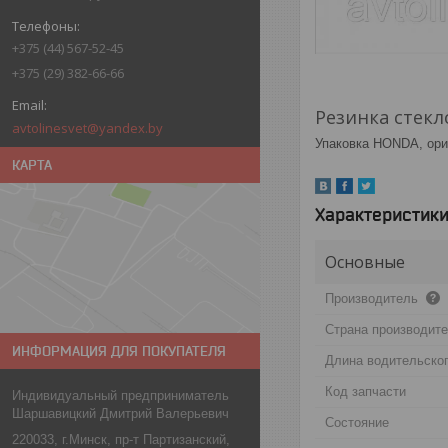
+375 (44) 567-52-45
+375 (29) 382-66-66
Резинка стекл
avtolinesvet@yandex.by
Упаковка HONDA, ори
КАРТА
Характеристик
Основные
Производитель
Страна производит
ИНФОРМАЦИЯ ДЛЯ ПОКУПАТЕЛЯ
Длина водительског
Код запчасти
Индивидуальный предприниматель
Шаршавицкий Дмитрий Валерьевич
Состояние
220033, г.Минск, пр-т Партизанский,