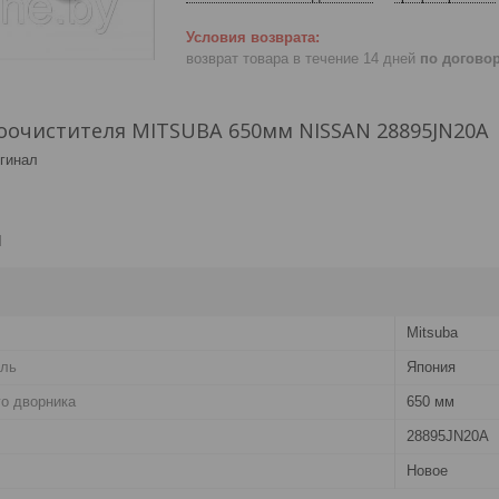
возврат товара в течение 14 дней
по догово
оочистителя MITSUBA 650мм NISSAN 28895JN20A
гинал
и
Mitsuba
ель
Япония
о дворника
650 мм
28895JN20A
Новое