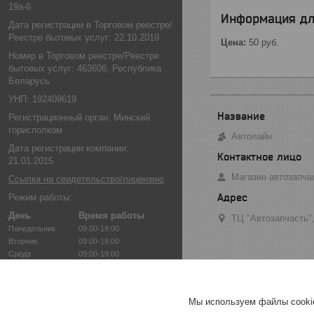
19а-6
Информация дл
Дата регистрации в Торговом реестре/
Реестре бытовых услуг: 22.10.2019
Цена:
50
руб.
Номер в Торговом реестре/Реестре
бытовых услуг: 463606, Республика
Беларусь
УНП: 192409619
Регистрационный орган: Минский
горисполком
Автолайн
Дата регистрации компании:
21.01.2015
Магазин автозапча
Ссылка на свидетельство/лицензию
Режим работы:
День
Время работы
ТЦ "Автозапчасть",
Понедельник
09:00-19:00
Вторник
09:00-19:00
Среда
09:00-19:00
Четверг
09:00-19:00
Пятница
09:00-19:00
Суббота
10:00-18:00
Мы используем файлы cookie
Воскресенье
10:00-18:00