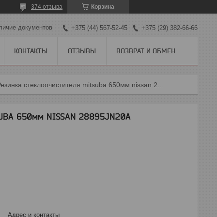
374 отзыва
Корзина
личие документов
+375 (44) 567-52-45
+375 (29) 382-66-66
КОНТАКТЫ
ОТЗЫВЫ
ВОЗВРАТ И ОБМЕН
Резинка стеклоочистителя mitsuba 650мм nissan 28895jn20a
SUBA 650мм NISSAN 28895JN20A
Адрес и контакты