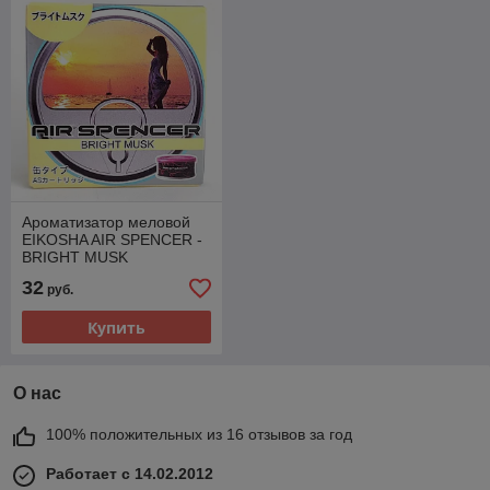
Ароматизатор меловой
EIKOSHA AIR SPENCER -
BRIGHT MUSK
(насыщенный мускус) A-
32
руб.
101
Купить
О нас
100% положительных из 16 отзывов за год
Работает с 14.02.2012