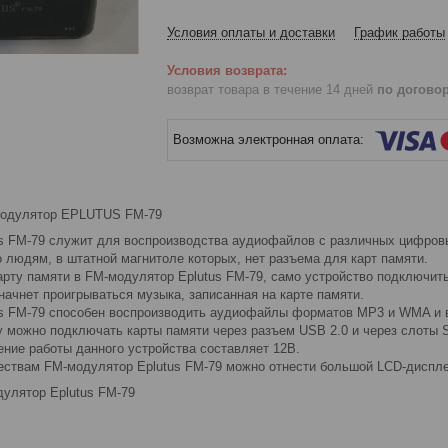
Условия оплаты и доставки
График работы
возврат товара в течение 14 дней
по догово
одулятор EPLUTUS FM-79
s FМ-79 служит для воспроизводства аудиофайлов с различных цифров
 людям, в штатной магнитоле которых, нет разъема для карт памяти.
арту памяти в FM-модулятор Eplutus FМ-79, само устройство подключит
 начнет проигрываться музыка, записанная на карте памяти.
s FМ-79 способен воспроизводить аудиофайлы форматов МР3 и WMA и выв
у можно подключать карты памяти через разъем USB 2.0 и через слоты 
ние работы данного устройства составляет 12В.
ствам FM-модулятор Eplutus FМ-79 можно отнести большой LCD-дисплей
улятор Eplutus FM-79