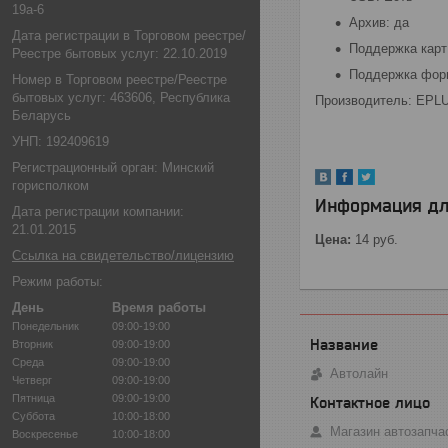
19а-6
Архив: да
Дата регистрации в Торговом реестре/
Поддержка карт
Реестре бытовых услуг: 22.10.2019
Поддержка фор
Номер в Торговом реестре/Реестре
бытовых услуг: 463606, Республика
Производитель: EPL
Беларусь
УНП: 192409619
Регистрационный орган: Минский
горисполком
Информация дл
Дата регистрации компании:
21.01.2015
Цена:
14
руб.
Ссылка на свидетельство/лицензию
Режим работы:
День
Время работы
Понедельник
09:00-19:00
Вторник
09:00-19:00
Среда
09:00-19:00
Автолайн
Четверг
09:00-19:00
Пятница
09:00-19:00
Суббота
10:00-18:00
Магазин автозапча
Воскресенье
10:00-18:00