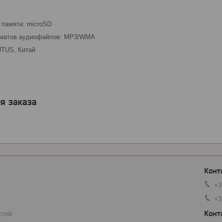
 памяти: microSD
матов аудиофайлов: MP3/WMA
UTUS, Китай
я заказа
+3
+3
стей