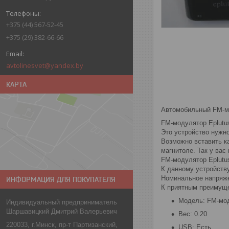
+375 (44) 567-52-45
+375 (29) 382-66-66
avtolinesvet@yandex.by
КАРТА
Автомобильный FM-м
FM-модулятор Eplutu
Это устройство нужно
Возможно вставить к
магнитоле. Так у вас
FM-модулятор Eplutu
К данному устройств
Номинальное напряже
ИНФОРМАЦИЯ ДЛЯ ПОКУПАТЕЛЯ
К приятным преимуще
Модель: FM-мод
Индивидуальный предприниматель
Шаршавицкий Дмитрий Валерьевич
Вес: 0.20
220033, г.Минск, пр-т Партизанский,
USB: Есть