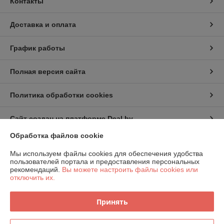
Контакты
Доставка и оплата
График работы
Полная версия сайта
Политика обработки cookies
Сайт создан на платформе Deal.by
Обработка файлов cookie
Информация для покупателя
Мы используем файлы cookies для обеспечения удобства
пользователей портала и предоставления персональных
Индивидуальный предприниматель:
Индивидуальный
рекомендаций.
Вы можете настроить файлы cookies или
предприниматель Шаршавицкий Дмитрий Валерьевич
отключить их.
220033, г.Минск, пр-т Партизанский, 19а-6
Регистрационный номер ЕГР: 192409619
Принять
УНП: 192409619