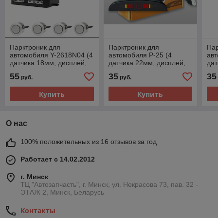
Парктроник для
Парктроник для
Пар
автомобиля Y-2618N04 (4
автомобиля P-25 (4
авт
датчика 18мм, дисплей,
датчика 22мм, дисплей,
дат
серебро) SHO-ME 2618-
черный) EXPOSER P25SL
бе
55
35
35
руб.
руб.
SL
20
Купить
Купить
О нас
100% положительных из 16 отзывов за год
Работает с 14.02.2012
г. Минск
ТЦ "Автозапчасть", г. Минск, ул. Некрасова 73, пав. 32 -
ЭТАЖ 2, Минск, Беларусь
Контакты