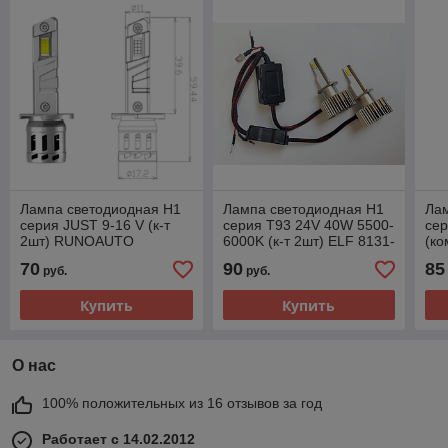
Лампа светодиодная H1
Лампа светодиодная H1
Ла
серия JUST 9-16 V (к-т
серия T93 24V 40W 5500-
се
2шт) RUNOAUTO
6000K (к-т 2шт) ELF 8131-
(ко
00691RA
T93
RU
70
90
85
руб.
руб.
Купить
Купить
О нас
100% положительных из 16 отзывов за год
Работает с 14.02.2012