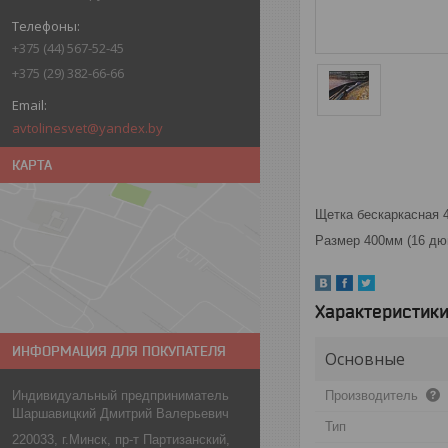
+375 (44) 567-52-45
+375 (29) 382-66-66
avtolinesvet@yandex.by
КАРТА
Щетка бескаркасная
Размер 400мм (16 дю
Характеристик
ИНФОРМАЦИЯ ДЛЯ ПОКУПАТЕЛЯ
Основные
Индивидуальный предприниматель
Производитель
Шаршавицкий Дмитрий Валерьевич
Тип
220033, г.Минск, пр-т Партизанский,