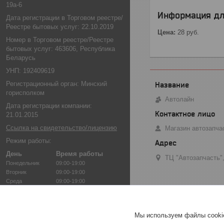
19а-6
Информация дл
Дата регистрации в Торговом реестре/
Реестре бытовых услуг: 22.10.2019
Цена:
28
руб.
Номер в Торговом реестре/Реестре
бытовых услуг: 463606, Республика
Беларусь
УНП: 192409619
Регистрационный орган: Минский
горисполком
Автолайн
Дата регистрации компании:
21.01.2015
Ссылка на свидетельство/лицензию
Магазин автозапча
Режим работы:
День
Время работы
ТЦ "Автозапчасть",
Понедельник
09:00-19:00
Вторник
09:00-19:00
Среда
09:00-19:00
Четверг
09:00-19:00
Пятница
09:00-19:00
Суббота
10:00-18:00
Мы используем файлы cookie
Воскресенье
10:00-18:00