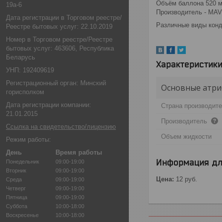
Объём баллона 520 
19а-6
Производитель - MAV
Дата регистрации в Торговом реестре/
Различные виды конд
Реестре бытовых услуг: 22.10.2019
Номер в Торговом реестре/Реестре
бытовых услуг: 463606, Республика
Беларусь
Характеристик
УНП: 192409619
Регистрационный орган: Минский
Основные атри
горисполком
Дата регистрации компании:
Страна производит
21.01.2015
Производитель
Ссылка на свидетельство/лицензию
Объем жидкости
Режим работы:
День
Время работы
Информация дл
Понедельник
09:00-19:00
Вторник
09:00-19:00
Цена:
12
руб.
Среда
09:00-19:00
Четверг
09:00-19:00
Пятница
09:00-19:00
Суббота
10:00-18:00
Воскресенье
10:00-18:00