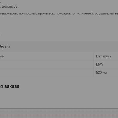
мл
, Беларусь
иционеров, полиролей, промывок, присадок, очистителей, осушителей в
и
буты
ель
Беларусь
MAV
520 мл
я заказа