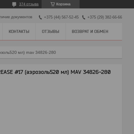
374 отзыва
Корзина
личие документов
+375 (44) 567-52-45
+375 (29) 382-66-66
КОНТАКТЫ
ОТЗЫВЫ
ВОЗВРАТ И ОБМЕН
розоль520 мл) mav 34826-280
EASE #17 (аэрозоль520 мл) MAV 34826-280