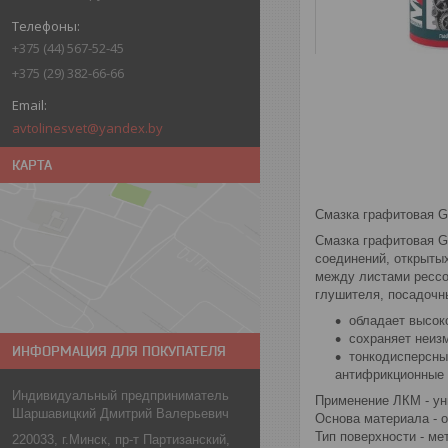
+375 (44) 567-52-45
+375 (29) 382-66-66
avtolinesvet@yandex.by
КАРТА
Смазка графитовая 
Смазка графитовая G
соединений, открыты
между листами рессо
глушителя, посадочны
обладает высок
сохраняет неиз
ИНФОРМАЦИЯ ДЛЯ ПОКУПАТЕЛЯ
тонкодисперсны
антифрикционные 
Индивидуальный предприниматель
Применение ЛКМ - ун
Шаршавицкий Дмитрий Валерьевич
Основа материала - 
Тип поверхности - м
220033, г.Минск, пр-т Партизанский,