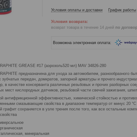
Условия оплаты и доставки
График работы
возврат товара в течение 14 дней
по догово
GRAPHITE GREASE #17 (аэрозоль520 мл) MAV 34826-280
RAPHITE предназначена для ухода за автомобилем, разнообразного бы
х зубчатых передач, домкратов, запорной арматуры и прочего индустри
р, в качестве консерванта различных резьбовых и прочих разборных сое
х мест кислородных датчиков, резьбовой части свечей зажигания, шпиле
ой антифрикционной эффективностью, химической стойкостью и против
менными смазывающие свойства в диапазоне температур от минус 20 °С 
й графит сохраняется в узле трения после того, как все остальные ком
свойства
иверсальное
органическая
еталлическая, минеральная