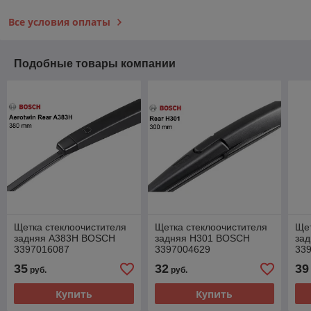
Все условия оплаты
Подобные товары компании
Щетка стеклоочистителя
Щетка стеклоочистителя
Щет
задняя A383H BOSCH
задняя H301 BOSCH
за
3397016087
3397004629
33
35
32
39
руб.
руб.
Купить
Купить