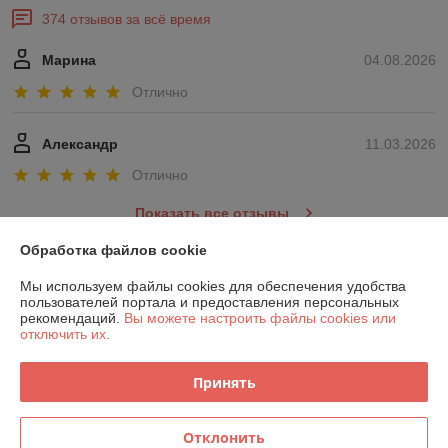
374 отзывов за всё время
Марина
04.08.2026
Отлично
Александр
11.03.2026
Отлично
Показать все отзывы
Обработка файлов cookie
О нас
Мы используем файлы cookies для обеспечения удобства
пользователей портала и предоставления персональных
рекомендаций.
Вы можете настроить файлы cookies или
Контакты
отключить их.
Доставка и оплата
Принять
График работы
Отклонить