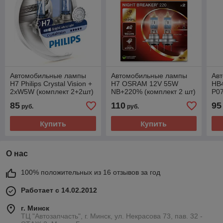
Автомобильные лампы
Автомобильные лампы
Ав
H7 Philips Crystal Vision +
H7 OSRAM 12V 55W
HB4
2xW5W (комплект 2+2шт)
NB+220% (комплект 2 шт)
P07
12972CVSM
64210NB220-2HB
85
110
95
руб.
руб.
Купить
Купить
О нас
100% положительных из 16 отзывов за год
Работает с 14.02.2012
г. Минск
ТЦ "Автозапчасть", г. Минск, ул. Некрасова 73, пав. 32 -