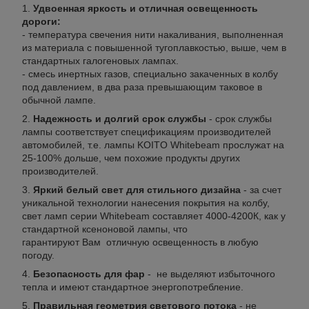
Удвоенная яркость и отличная освещенность
дороги:
- температура свечения нити накаливания, выполненная
из материала с повышенной тугоплавкостью, выше, чем в
стандартных галогеновых лампах.
- смесь инертных газов, специально закаченных в колбу
под давлением, в два раза превышающим таковое в
обычной лампе.
Надежность и долгий срок службы
- срок службы
лампы соответствует спецификациям производителей
автомобилей, т.е. лампы KOITO Whitebeam прослужат на
25-100% дольше, чем похожие продукты других
производителей.
Яркий белый свет для стильного дизайна
- за счет
уникальной технологии нанесения покрытия на колбу,
свет ламп серии Whitebeam составляет 4000-4200К, как у
стандартной ксеноновой лампы, что
гарантируют Вам отличную освещенность в любую
погоду.
Безопасность для фар
- не выделяют избыточного
тепла и имеют стандартное энергопотребление.
Правильная геометрия светового потока
- не