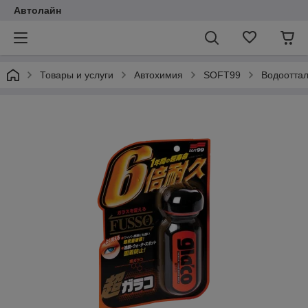
Автолайн
Товары и услуги
Автохимия
SOFT99
Водооттал