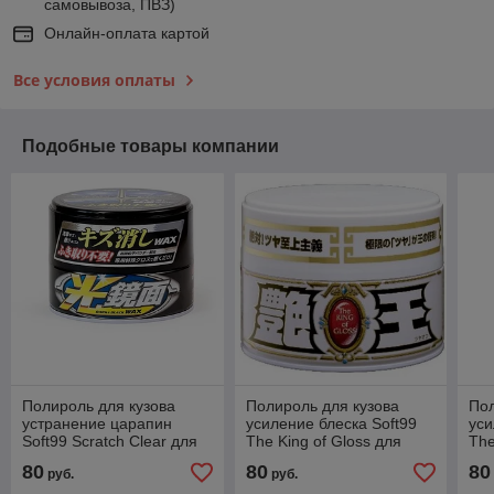
самовывоза, ПВЗ)
Онлайн-оплата картой
Все условия оплаты
Подобные товары компании
Полироль для кузова
Полироль для кузова
Пол
устранение царапин
усиление блеска Soft99
уси
Soft99 Scratch Clear для
The King of Gloss для
The
темных, 200 гр
светлых, 300 гр
тем
80
80
80
руб.
руб.