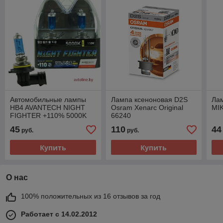
Автомобильные лампы
Лампа ксеноновая D2S
Ла
HB4 AVANTECH NIGHT
Osram Xenarc Original
MI
FIGHTER +110% 5000K
66240
(комплект 2 шт)
45
110
44
руб.
руб.
Купить
Купить
О нас
100% положительных из 16 отзывов за год
Работает с 14.02.2012