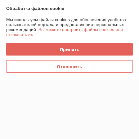
Обработка файлов cookie
О нас
Мы используем файлы cookies для обеспечения удобства
пользователей портала и предоставления персональных
рекомендаций.
Вы можете настроить файлы cookies или
Контакты
отключить их.
Доставка и оплата
Принять
График работы
Отклонить
Полная версия сайта
Политика обработки cookies
Сайт создан на платформе Deal.by
Информация для покупателя
Индивидуальный предприниматель:
Индивидуальный