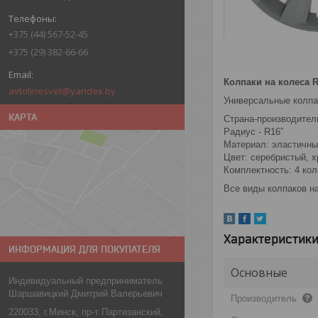
+375 (44) 567-52-45
+375 (29) 382-66-66
Колпаки на колеса
avtolinesvet@yandex.by
Универсальные колпак
КАРТА
Страна-производитель
Радиус - R16”
Материал: эластичны
Цвет: серебристый, 
Комплектность: 4 кол
Все виды колпаков н
Характеристик
ИНФОРМАЦИЯ ДЛЯ ПОКУПАТЕЛЯ
Основные
Индивидуальный предприниматель
Шаршавицкий Дмитрий Валерьевич
Производитель
220033, г.Минск, пр-т Партизанский,