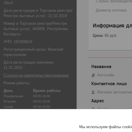
Страна производит
19а-6
Диаметр колпака
Дата регистрации в Торговом реестре/
Реестре бытовых услуг: 22.10.2019
Номер в Торговом реестре/Реестре
Информация дл
бытовых услуг: 463606, Республика
Беларусь
Цена:
65
руб.
УНП: 192409619
Регистрационный орган: Минский
горисполком
Дата регистрации компании:
21.01.2015
Автолайн
Ссылка на свидетельство/лицензию
Режим работы:
День
Время работы
Магазин автозапча
Понедельник
09:00-19:00
Вторник
09:00-19:00
Среда
09:00-19:00
ТЦ "Автозапчасть",
Четверг
09:00-19:00
Пятница
09:00-19:00
Суббота
10:00-18:00
Мы используем файлы cookie
Воскресенье
10:00-18:00