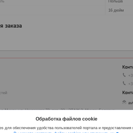
ель
Польша
16 дюйм
я заказа
+3
+3
стей
av
 г. Минск, ул. Некрасова 73, пав. 32 - ЭТАЖ 2, Минск, Беларусь
Обработка файлов cookie
s для обеспечения удобства пользователей портала и предоставления