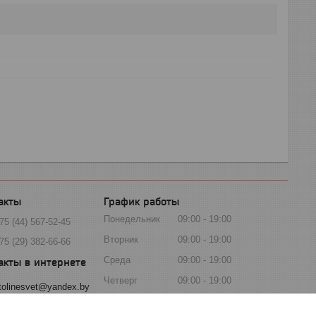
График работы
Понедельник
09:00
19:00
75 (44) 567-52-45
Вторник
09:00
19:00
75 (29) 382-66-66
Среда
09:00
19:00
Четверг
09:00
19:00
tolinesvet@yandex.by
Пятница
09:00
19:00