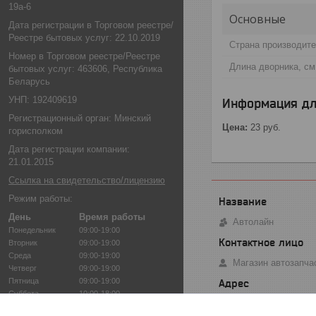
19а-6
Основные
Дата регистрации в Торговом реестре/
Реестре бытовых услуг: 22.10.2019
Страна производит
Номер в Торговом реестре/Реестре
Длина дворника, см
бытовых услуг: 463606, Республика
Беларусь
УНП: 192409619
Информация дл
Регистрационный орган: Минский
Цена:
23
руб.
горисполком
Дата регистрации компании:
21.01.2015
Ссылка на свидетельство/лицензию
Режим работы:
День
Время работы
Автолайн
Понедельник
09:00-19:00
Вторник
09:00-19:00
Среда
09:00-19:00
Магазин автозапча
Четверг
09:00-19:00
Пятница
09:00-19:00
Суббота
10:00-18:00
ТЦ "Автозапчасть",
Воскресенье
10:00-18:00