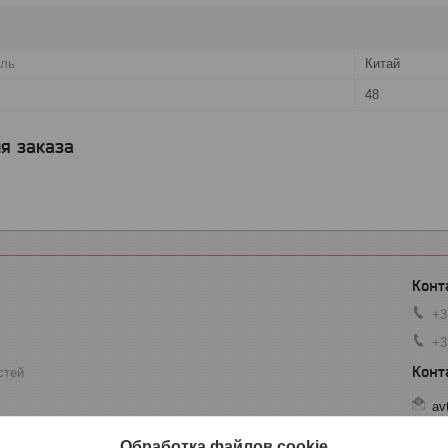
ель
Китай
48
я заказа
+3
+3
стей
av
 г. Минск, ул. Некрасова 73, пав. 32 - ЭТАЖ 2, Минск, Беларусь
Обработка файлов cookie