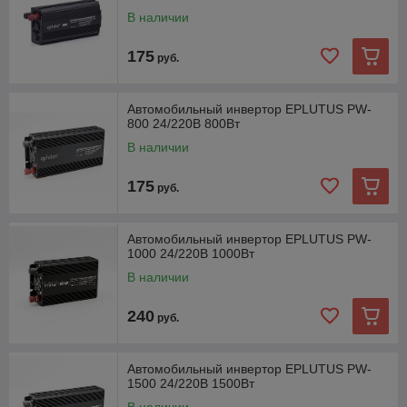
аккумулятора.
В наличии
При выборе автомобильного инвертора следует учитывать
некоторые особенности:
175
руб.
1. Мощность: выбирайте инвертор с достаточной мощностью
для ваших нужд.
2. Напряжение: убедитесь, что инвертор соответствует
Автомобильный инвертор EPLUTUS PW-
напряжению вашего аккумулятора.
800 24/220В 800Вт
3. Эффективность: выбирайте инвертор с высоким КПД
В наличии
(коэффициентом полезного действия), чтобы
минимизировать потери энергии.
175
руб.
4. Размер и вес: инвертор должен быть достаточно
компактным и легким для установки в вашем автомобиле.
Автомобильные инверторы используются в различных
Автомобильный инвертор EPLUTUS PW-
ситуациях, таких как:
1000 24/220В 1000Вт
питание бытовых приборов: инверторы позволяют
В наличии
использовать бытовые приборы, такие как
холодильники, телевизоры и компьютеры, в
240
руб.
автомобилях или на природе
автомобильные системы: инверторы используются
для питания автомобильных систем, таких как системы
Автомобильный инвертор EPLUTUS PW-
освещения, вентиляции и кондиционирования воздуха.
1500 24/220В 1500Вт