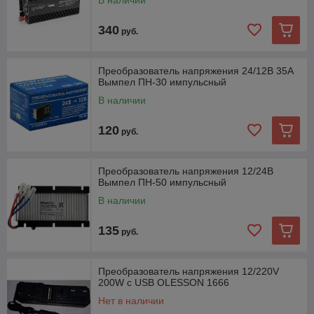
В наличии
экстренные ситуации: инверторы могут служить
источником питания в экстренных ситуациях, таких как
отключение электроэнергии или стихийные бедствия.
340
руб.
удобство: инверторы обеспечивают удобство
использования электрических приборов в автомобиле
Преобразователь напряжения 24/12В 35A
или на природе, без необходимости подключения к
Вымпел ПН-30 импульсный
стационарной электрической сети.
В наличии
В нашем магазине вы можете подобрать преобразователи
различных мощностей! С преобразованием тока с 12В, 24В,
120
200В в нужные вам параметры
руб.
Преобразователь напряжения 12/24В
Вымпел ПН-50 импульсный
В наличии
135
руб.
Преобразователь напряжения 12/220V
200W с USB OLESSON 1666
Нет в наличии