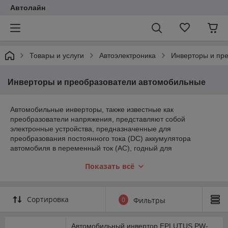
Автолайн
Товары и услуги
Автоэлектроника
Инверторы и пр
Инверторы и преобразователи автомобильные
Автомобильные инверторы, также известные как
преобразователи напряжения, представляют собой
электронные устройства, предназначенные для
преобразования постоянного тока (DC) аккумулятора
автомобиля в переменный ток (AC), годный для
использования в различных электрических приборах и
Показать всё
устройствах.
Автомобильные инверторы бывают различными по своим
характеристикам и видам. Основные типы:
Сортировка
0
Фильтры
1. Модифицированный синусоидальный инвертор -
наиболее распространенный тип, который преобразует
постоянный ток в переменный ток с модифицированным
Автомобильный инвертор EPLUTUS PW-