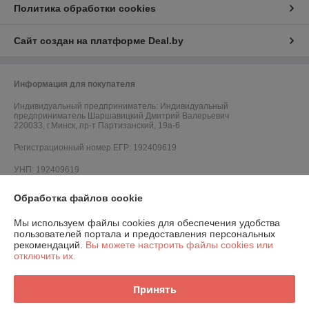
Политика обработки cookies
Сайт создан на платформе Deal.by
Информация для покупателя
Индивидуальный предприниматель:
Индивидуальный
предприниматель Шаршавицкий Дмитрий Валерьевич
220033, г.Минск, пр-т Партизанский, 19а-6
Регистрационный номер ЕГР: 192409619
УНП: 192409619
Регистрационный орган: Минский горисполком
Обработка файлов cookie
Дата регистрации компании: 21.01.2015
Мы используем файлы cookies для обеспечения удобства
пользователей портала и предоставления персональных
Ссылка на свидетельство/лицензию
рекомендаций.
Вы можете настроить файлы cookies или
отключить их.
Принять