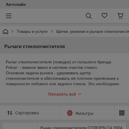
Автолайн
Товары и услуги
Щетки, резинки и рычаги стеклоочист
Рычаги стеклоочистителя
Рычаг стеклоочистителя (поводок) от польского бренда
Polcar - важное звено в системе очистки стекол.
Основная задача рычага - удерживать щетку
стеклоочистителя и обеспечивать её плотное прилегание к
поверхности лобового или заднего стекла. Это необходимо
для эффективного удаления воды, снега и грязи, что
Показать всё
напрямую влияет на обзорность и безопасность вождения.
Polcar является крупным европейским дистрибьютором и
производителем, специализирующимся на кузовных деталях
и оптике.
Сортировка
0
Фильтры
Рычаги этого бренда отличаются следующими
характеристиками:
Рычаг стеклоочистителя CITROEN C4 2004