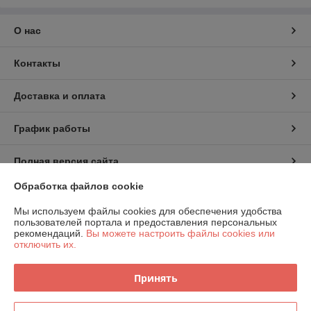
О нас
Контакты
Доставка и оплата
График работы
Полная версия сайта
Обработка файлов cookie
Политика обработки cookies
Мы используем файлы cookies для обеспечения удобства
пользователей портала и предоставления персональных
Сайт создан на платформе Deal.by
рекомендаций.
Вы можете настроить файлы cookies или
отключить их.
Информация для покупателя
Принять
Индивидуальный предприниматель:
Индивидуальный
предприниматель Шаршавицкий Дмитрий Валерьевич